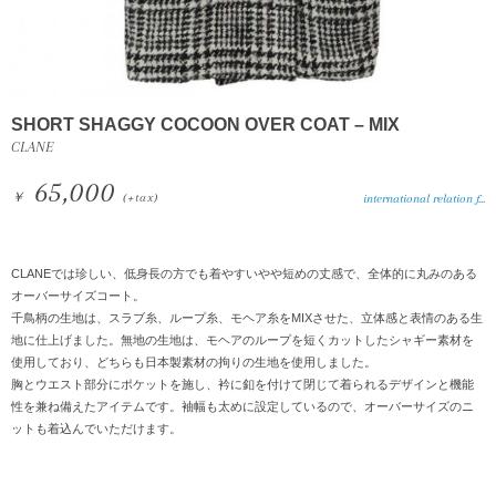
SHORT SHAGGY COCOON OVER COAT – MIX
CLANE
65,000
￥
(+tax)
international relation f...
CLANEでは珍しい、低身長の方でも着やすいやや短めの丈感で、全体的に丸みのある
オーバーサイズコート。
千鳥柄の生地は、スラブ糸、ループ糸、モヘア糸をMIXさせた、立体感と表情のある生
地に仕上げました。無地の生地は、モヘアのループを短くカットしたシャギー素材を
使用しており、どちらも日本製素材の拘りの生地を使用しました。
胸とウエスト部分にポケットを施し、衿に釦を付けて閉じて着られるデザインと機能
性を兼ね備えたアイテムです。袖幅も太めに設定しているので、オーバーサイズのニ
ットも着込んでいただけます。