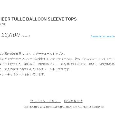
HEER TULLE BALLOON SLEEVE TOPS
ANE
22,000
(+tax)
international relation 
よい透け感が春夏らしい、シアーチュールトップス。
頃のギャザーやパフスリーブの女性らしいディティールに、衿をプチスタンドにしてモード
象に仕上げました。柔らかく、目の細かいチュールを重ねているので、程よく上品な落ち感
て、大人の女性に着ていただけるチュールトップスです。
ンナーキャミソールも付いています。
プライバシーポリシー
特定商取引法
COPYRIGHT © 2013 INTERNATIONAL RELATION ALL RIGHTS RESERVED.