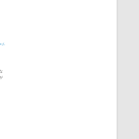
f...
な
が