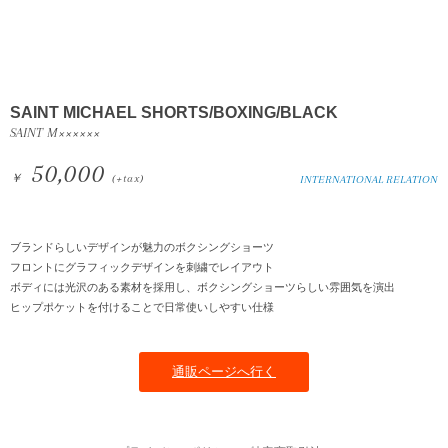
SAINT MICHAEL SHORTS/BOXING/BLACK
SAINT M××××××
50,000
￥
(+tax)
INTERNATIONAL RELATION
ブランドらしいデザインが魅力のボクシングショーツ
フロントにグラフィックデザインを刺繍でレイアウト
ボディには光沢のある素材を採用し、ボクシングショーツらしい雰囲気を演出
ヒップポケットを付けることで日常使いしやすい仕様
通販ページへ行く