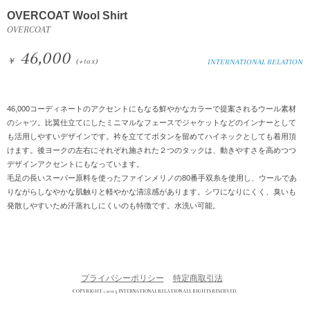
OVERCOAT Wool Shirt
OVERCOAT
46,000
￥
(+tax)
INTERNATIONAL RELATION
46,000コーディネートのアクセントにもなる鮮やかなカラーで提案されるウール素材
のシャツ。比翼仕立てにしたミニマルなフェースでジャケットなどのインナーとして
も活用しやすいデザインです。衿を立ててボタンを留めてハイネックとしても着用頂
けます。後ヨークの左右にそれぞれ施された２つのタックは、動きやすさを高めつつ
デザインアクセントにもなっています。
毛足の長いスーパー原料を使ったファインメリノの80番手双糸を使用し、ウールであ
りながらしなやかな肌触りと軽やかな清涼感があります。シワになりにくく、臭いも
発散しやすいため汗蒸れしにくいのも特徴です。水洗い可能。
プライバシーポリシー
特定商取引法
COPYRIGHT © 2013 INTERNATIONAL RELATION ALL RIGHTS RESERVED.