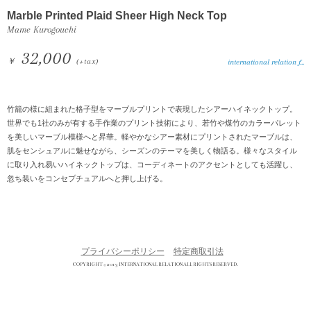
Marble Printed Plaid Sheer High Neck Top
Mame Kurogouchi
32,000
￥
(+tax)
international relation f...
竹籠の様に組まれた格子型をマーブルプリントで表現したシアーハイネックトップ。
世界でも1社のみが有する手作業のプリント技術により、若竹や煤竹のカラーパレット
を美しいマーブル模様へと昇華。軽やかなシアー素材にプリントされたマーブルは、
肌をセンシュアルに魅せながら、シーズンのテーマを美しく物語る。様々なスタイル
に取り入れ易いハイネックトップは、コーディネートのアクセントとしても活躍し、
忽ち装いをコンセプチュアルへと押し上げる。
プライバシーポリシー
特定商取引法
COPYRIGHT © 2013 INTERNATIONAL RELATION ALL RIGHTS RESERVED.