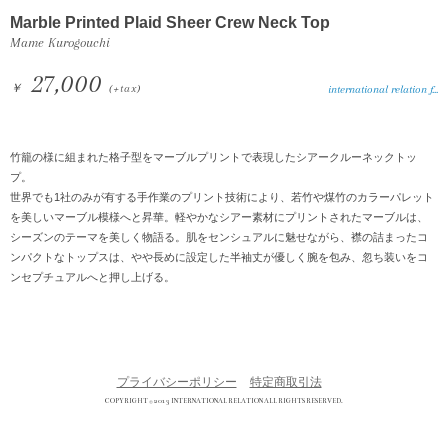
Marble Printed Plaid Sheer Crew Neck Top
Mame Kurogouchi
27,000
￥
(+tax)
international relation f...
竹籠の様に組まれた格子型をマーブルプリントで表現したシアークルーネックトッ
プ。
世界でも1社のみが有する手作業のプリント技術により、若竹や煤竹のカラーパレット
を美しいマーブル模様へと昇華。軽やかなシアー素材にプリントされたマーブルは、
シーズンのテーマを美しく物語る。肌をセンシュアルに魅せながら、襟の詰まったコ
ンパクトなトップスは、やや長めに設定した半袖丈が優しく腕を包み、忽ち装いをコ
ンセプチュアルへと押し上げる。
プライバシーポリシー
特定商取引法
COPYRIGHT © 2013 INTERNATIONAL RELATION ALL RIGHTS RESERVED.