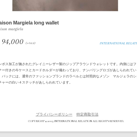
ison Margiela long wallet
ison margiela
94,000
(+tax)
INTERNATIONAL RELAT
ンボス加工が施されたグレイニーレザー製のジップアラウンドウォレットです。内側にはフ
ナー付きの今ケースとカードホルダーが備わっており、ナンバリングロゴがあしらわれてい
。バックには、通常のファッションブランドのラベルとは対照的なメゾン マルジェラのシ
チャーの白い４ステッチがあしらわれています。
プライバシーポリシー
特定商取引法
COPYRIGHT © 2013 INTERNATIONAL RELATION ALL RIGHTS RESERVED.