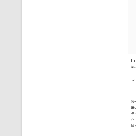
Li
Ma
￥
軽
麻
ラ
た
脚