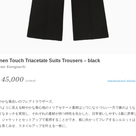
nen Touch Triacetate Suits Trousers – black
me Kurogouchi
45,000
(+tax)
international relation 
やかな風合いのフレアトラウザーズ。
のように見える軽やかな着心地のトリアセテート素材はシワになりづらい一方で麻のような
イなタッチを実現し、それぞれの素材が持つ特性を生かした、日常使いしやすい1着に昇華
。ジャケットとセットアップで着用することができ、裾に向かってフレアするシルエットは
を長くみせ、スタイルアップを叶える一枚に。