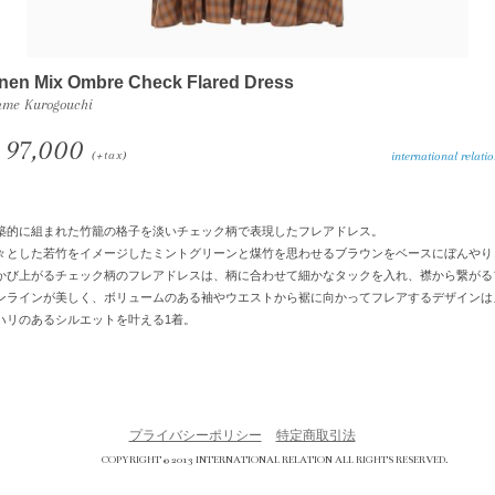
inen Mix Ombre Check Flared Dress
me Kurogouchi
97,000
(+tax)
international relation 
築的に組まれた竹籠の格子を淡いチェック柄で表現したフレアドレス。
々とした若竹をイメージしたミントグリーンと煤竹を思わせるブラウンをベースにぼんやり
かび上がるチェック柄のフレアドレスは、柄に合わせて細かなタックを入れ、襟から繋がる
ンラインが美しく、ボリュームのある袖やウエストから裾に向かってフレアするデザインは
ハリのあるシルエットを叶える1着。
プライバシーポリシー
特定商取引法
COPYRIGHT © 2013 INTERNATIONAL RELATION ALL RIGHTS RESERVED.