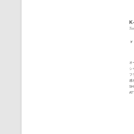
K
Ta
￥
オ
シ
フ
感
SH
AT