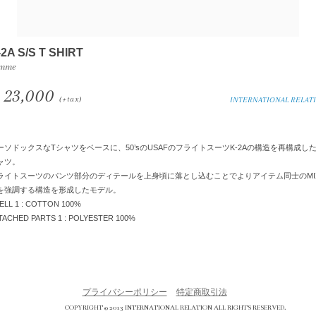
-2A S/S T SHlRT
mme
23,000
(+tax)
INTERNATIONAL RELAT
ーソドックスなTシャツをベースに、50’sのUSAFのフライトスーツK-2Aの構造を再構成した
ャツ。
ライトスーツのパンツ部分のディテールを上身頃に落とし込むことでよりアイテム同士のMI
を強調する構造を形成したモデル。
ELL 1 : COTTON 100%
TACHED PARTS 1 : POLYESTER 100%
プライバシーポリシー
特定商取引法
COPYRIGHT © 2013 INTERNATIONAL RELATION ALL RIGHTS RESERVED.