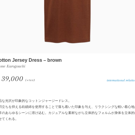
otton Jersey Dress – brown
me Kurogouchi
39,000
(+tax)
international relation 
品な光沢が印象的なコットンジャージードレス。
羽立ちを抑える紡績綿を使用することで落ち着いた印象を与え、リラクシングな軽い着心地
常のあらゆるシーンに溶け込む。カジュアルな素材ながら立体的なフォルムが身体を立体的
せてくれる。