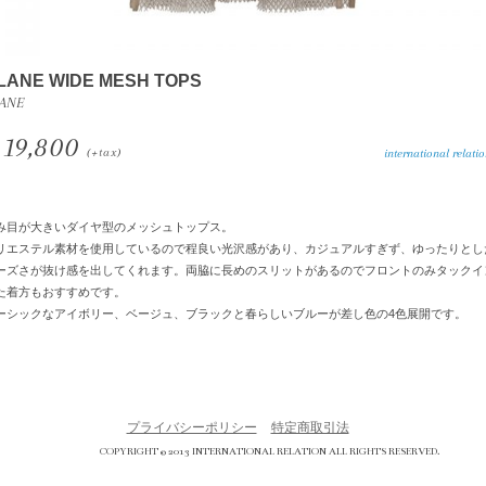
LANE WIDE MESH TOPS
ANE
19,800
(+tax)
international relation 
み目が大きいダイヤ型のメッシュトップス。
リエステル素材を使用しているので程良い光沢感があり、カジュアルすぎず、ゆったりとし
ーズさが抜け感を出してくれます。両脇に長めのスリットがあるのでフロントのみタックイ
た着方もおすすめです。
ーシックなアイボリー、ベージュ、ブラックと春らしいブルーが差し色の4色展開です。
プライバシーポリシー
特定商取引法
COPYRIGHT © 2013 INTERNATIONAL RELATION ALL RIGHTS RESERVED.