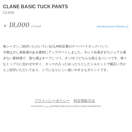
CLANE BASIC TUCK PANTS
CLANE
18,000
￥
(+tax)
international relation f...
毎シーズンご好評いただいているCLANE定番のテーパードタックパンツ。
今期は少し表面感のある素材にアップデートしました。キレイめ過ぎずカジュアル過
ぎない素材感で、落ち感はキープしつつ、オン/オフどちらも使えるパンツです。様々
なトップスに合わせやすく、タックの入ったゆったりとしたシルエットで幅広い方か
らご好評いただいており、シワになりにくい扱いやすさもポイントです。
プライバシーポリシー
特定商取引法
COPYRIGHT © 2013 INTERNATIONAL RELATION ALL RIGHTS RESERVED.