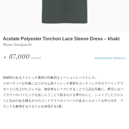
Acetate Polyester Torchon Lace Sleeve Dress – khaki
Mame Kurogouchi
87,000
￥
(+tax)
international relation f...
伸縮性のあるストレッチ素材が印象的なトーションレースドレス。
スポーティーな印象になりがちな高ストレッチ素材をカッティングやカラーリングで
モードに仕上げたドレスは、袖全体をレースにすることで上品な印象に。襟元にはバ
イカラーのパイピングをあしらうことで顔まわりを華やかにし、シェイプしたウエス
トと丸みのある腰まわりのコントラストがメリハリのあるシルエットを作り出す、ブ
ランドを象徴するスタイルを体現する1着。