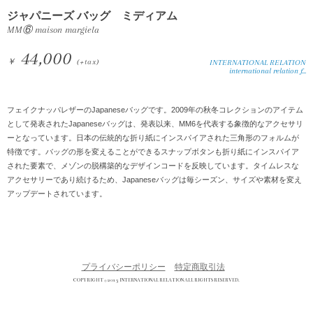
ジャパニーズ バッグ ミディアム
MM⑥ maison margiela
44,000
￥
(+tax)
INTERNATIONAL RELATION
international relation f...
フェイクナッパレザーのJapaneseバッグです。2009年の秋冬コレクションのアイテム
として発表されたJapaneseバッグは、発表以来、MM6を代表する象徴的なアクセサリ
ーとなっています。日本の伝統的な折り紙にインスパイアされた三角形のフォルムが
特徴です。バッグの形を変えることができるスナップボタンも折り紙にインスパイア
された要素で、メゾンの脱構築的なデザインコードを反映しています。タイムレスな
アクセサリーであり続けるため、Japaneseバッグは毎シーズン、サイズや素材を変え
アップデートされています。
プライバシーポリシー
特定商取引法
COPYRIGHT © 2013 INTERNATIONAL RELATION ALL RIGHTS RESERVED.