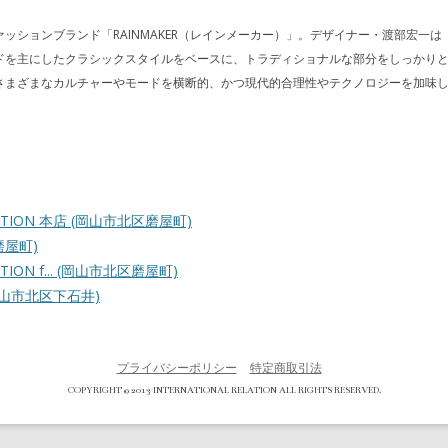
ッションブランド「RAINMAKER（レインメーカー）」。デザイナー・渡部宏一は
ドを主にしたクラシックスタイルをベースに、トラディショナルな部分をしっかり
さまざまなカルチャーやモードを横断的、かつ現代的合理性やテクノロジーを加味
ATION 本店
(岡山市北区磨屋町)
磨屋町)
ION f...
(岡山市北区磨屋町)
岡山市北区下石井)
プライバシーポリシー
特定商取引法
COPYRIGHT © 2013 INTERNATIONAL RELATION ALL RIGHTS RESERVED.