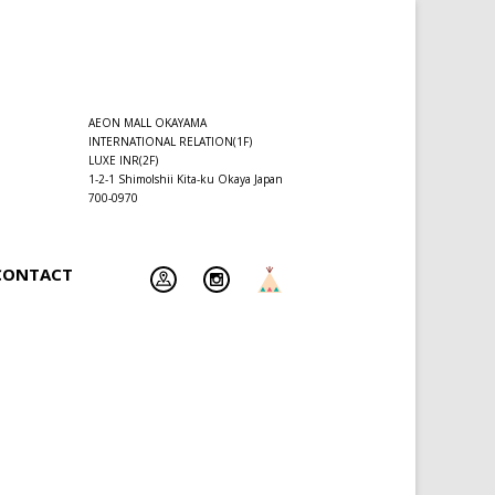
AEON MALL OKAYAMA
INTERNATIONAL RELATION(1F)
LUXE INR(2F)
1-2-1 ShimoIshii Kita-ku Okaya Japan
700-0970
CONTACT