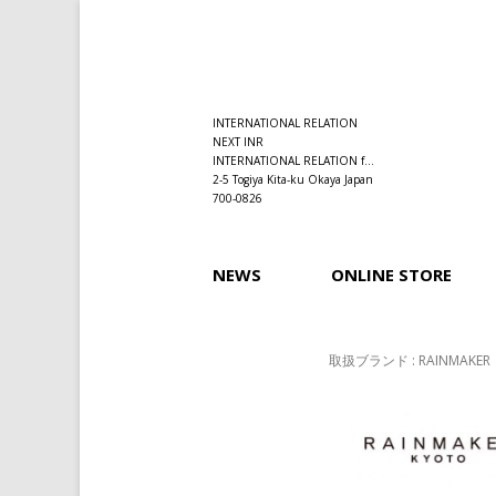
INTERNATIONAL RELATION
NEXT INR
INTERNATIONAL RELATION f...
2-5 Togiya Kita-ku Okaya Japan
700-0826
NEWS
ONLINE STORE
取扱ブランド : RAINMAKER