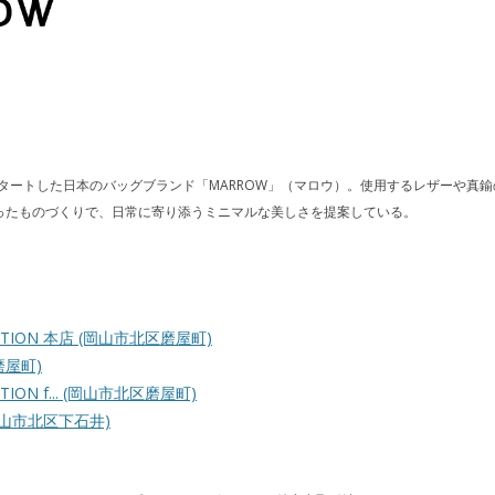
スタートした日本のバッグブランド「MARROW」（マロウ）。使用するレザーや真
ったものづくりで、日常に寄り添うミニマルな美しさを提案している。
ATION 本店
(岡山市北区磨屋町)
磨屋町)
ION f...
(岡山市北区磨屋町)
岡山市北区下石井)