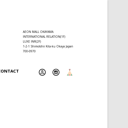
AEON MALL OKAYAMA
INTERNATIONAL RELATION(1F)
LUXE INR(2F)
1-2-1 ShimoIshii Kita-ku Okaya Japan
700-0970
CONTACT