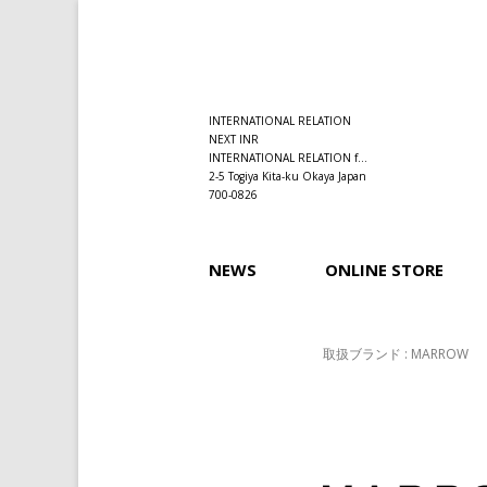
INTERNATIONAL RELATION
NEXT INR
INTERNATIONAL RELATION f...
2-5 Togiya Kita-ku Okaya Japan
700-0826
NEWS
ONLINE STORE
取扱ブランド : MARROW