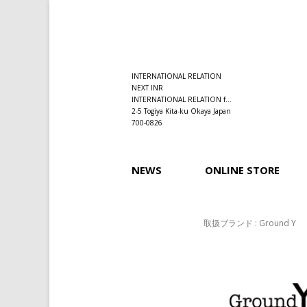
INTERNATIONAL RELATION
NEXT INR
INTERNATIONAL RELATION f...
2-5 Togiya Kita-ku Okaya Japan
700-0826
NEWS
ONLINE STORE
取扱ブランド : Ground Y