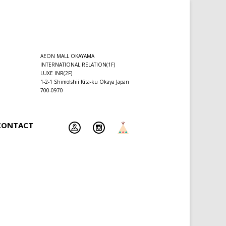
AEON MALL OKAYAMA
INTERNATIONAL RELATION(1F)
LUXE INR(2F)
1-2-1 ShimoIshii Kita-ku Okaya Japan
700-0970
CONTACT