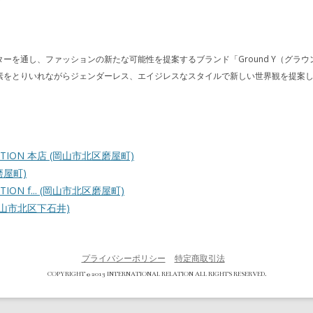
ーを通し、ファッションの新たな可能性を提案するブランド「Ground Y（グラウ
素をとりいれながらジェンダーレス、エイジレスなスタイルで新しい世界観を提案
ATION 本店
(岡山市北区磨屋町)
磨屋町)
ION f...
(岡山市北区磨屋町)
岡山市北区下石井)
プライバシーポリシー
特定商取引法
COPYRIGHT © 2013 INTERNATIONAL RELATION ALL RIGHTS RESERVED.