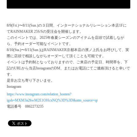
8/9(Fri.)〜8/11(Sun.)の３日間、インターナショナルリレーション本店1Fに
てRAINMAKER 25S/Sの受注会を開催します。
このイベントでは、2025年春夏シーズンのアイテムを店頭で試着しなが
ら、予約オーダー可能なイベントです。
8/10(Sta.)〜8/11(Sun.)はRAINMAKER京都本店の濱ノ上氏をお呼びして、実
際に店頭で相談しながらオーダーして頂くことも可能です。
イベントは予約制となっておりますので、ご来店の予定日、時間帯を、下
記のURLから当店InstagramのDM、またはお電話にてご連絡頂けると幸いで
す。
是非お立ち寄り下さいませ。
Instagram
https://www.instagram.com/relation_honten?
igsh=MXM3a2hwM2E1OHcxNQ%3D%3D&utm_source=qr
電話番号 0862273235