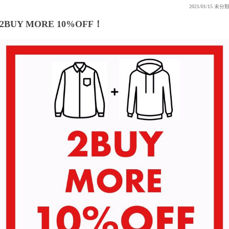
2021/01/15
未分
2BUY MORE 10%OFF！