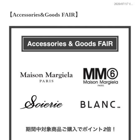
2020/07/17
f...
【Accessories&Goods FAIR】