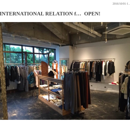
2016/10/01
f..
INTERNATIONAL RELATION f… OPEN!