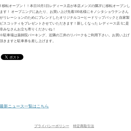
f 移転オープン！！本日10月1日レディース店が本店メンズの隣2Fに移転オープンし
ます！ オープニングにあたり、お買い上げ先着100名様にキノシタショウテンさん
がリレーションのためにブレンドしたオリジナルコーヒードリップバックと自家製
ビスコッティをプレゼントさせていただきます！新しくなった レディース店 fに是
非みなさんお立ち寄りくださいね！
※駐車場は薬師院パーキング、近隣の三井のリパークをご利用下さい。お買い上げ
頂きますと駐車券を差し上げます。
最新ニュース一覧はこちら
プライバシーポリシー
特定商取引法