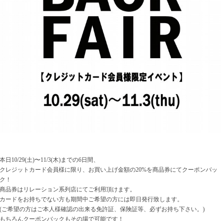
本日10/29(土)〜11/3(木)までの6日間、
クレジットカード会員様に限り、お買い上げ金額の20%を商品券にてクーポンバッ
ク！
商品券はリレーション系列店にてご利用頂けます。
カードをお持ちでない方も期間中ご希望の方には即日発行致します。
(ご希望の方はご本人様確認の出来る免許証、保険証等、必ずお持ち下さい。)
もちろんクーポンバックもその場で可能です！