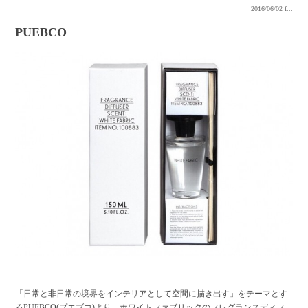
2016/06/02
f...
PUEBCO
「日常と非日常の境界をインテリアとして空間に描き出す」をテーマとす
るPUEBCO(プエブコ)より、ホワイトファブリックのフレグランスディフ