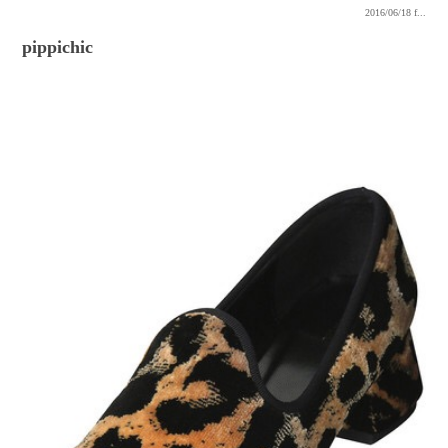
2016/06/18
f...
pippichic