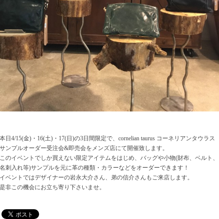
本日4/15(金)・16(土)・17(日)の3日間限定で、cornelian taurus コーネリアンタウラス
サンプルオーダー受注会&即売会をメンズ店にて開催致します。
このイベントでしか買えない限定アイテムをはじめ、バッグや小物(財布、ベルト、
名刺入れ等)サンプルを元に革の種類・カラーなどをオーダーできます！
イベントではデザイナーの岩永大介さん、弟の信介さんもご来店します。
是非この機会にお立ち寄り下さいませ。