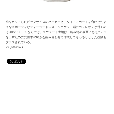
袖をカットしたビッグサイズのパーカーと、タイトスカートを合わせたよ
うなスポーティなジャージードレス。左ポケット端にカメレオンが付くの
は2015SSモデルならでは。スウェット生地は、編み地の表面にあえてムラ
を出すために異番手の綿糸を組み合わせて作成してもっちりとした感触も
プラスされている。
¥33,000+TAX