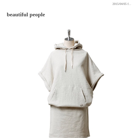
2015/04/05
f...
beautiful people