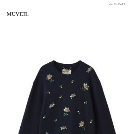
2014/11/22
f...
MUVEIL