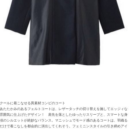
クールに着こなせる異素材コンビのコート
あたたかみのあるフェルトコートは、レザータッチの切り替えを施してエッジィな
雰囲気に仕上げたデザイン！ 肩先を落としたゆったりスリーブと、スマートな身
頃のシルエットが絶妙なバランス。マニッシュでモード感のあるコートは、羽織る
だけで着こなしを都会的に演出してくれそう。フェミニンスタイルの引き締めアイ