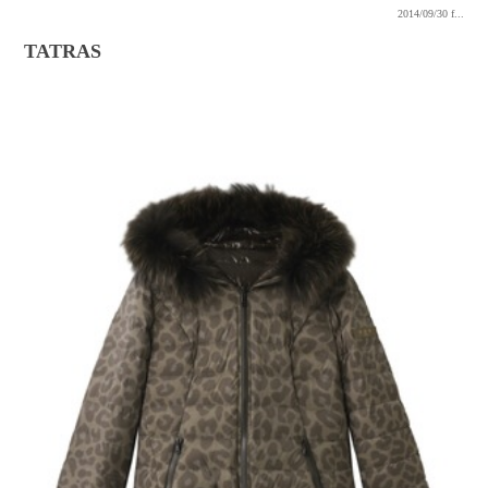
2014/09/30
f...
TATRAS