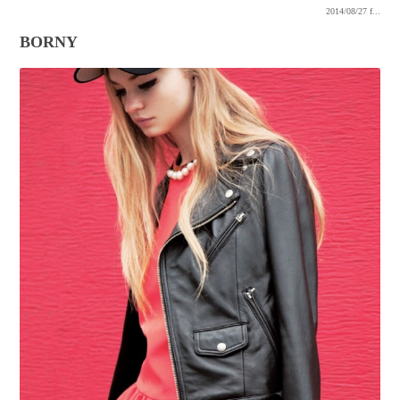
2014/08/27
f...
BORNY