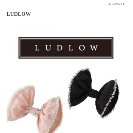
2013/09/21
f...
LUDLOW