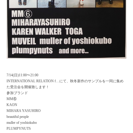
7/14(日)11:00〜21:00
INTERNATIONAL RELATION f…にて、秋冬新作のサンプルを一同に集め
た受注会を開催致します！
参加ブランド
MM⑥
KAON
MIHARA YASUHIRO
beautiful people
muller of yoshiokubo
PLUMPYNUTS