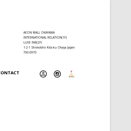
AEON MALL OKAYAMA
INTERNATIONAL RELATION(1F)
LUXE INR(2F)
1-2-1 ShimoIshii Kita-ku Okaya Japan
700-0970
CONTACT