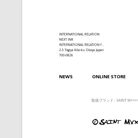
INTERNATIONAL RELATION
NEXT INR
INTERNATIONAL RELATION f...
2-5 Togiya Kita-ku Okaya Japan
700-0826
NEWS
ONLINE STORE
取扱ブランド : SAINT M×××