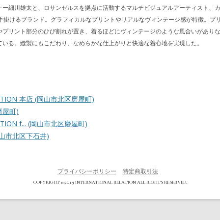
ナー細川雄太と、ロサンゼルスを拠点に活動するマルチビジュアルアーティスト、カリ
l DeWitt)が手掛けるブランド。グラフィカルなプリントやリアルなヴィンテージ感が特徴
やプリント部分のひび割れが置き、着るほどにヴィンテージのような風合いがあり
ている。縫製にもこだわり、なめらかな仕上がりと快適な着心地を実現した。
ATION 本店
(岡山市北区磨屋町)
磨屋町)
ION f...
(岡山市北区磨屋町)
岡山市北区下石井)
プライバシーポリシー
特定商取引法
COPYRIGHT © 2013 INTERNATIONAL RELATION ALL RIGHTS RESERVED.