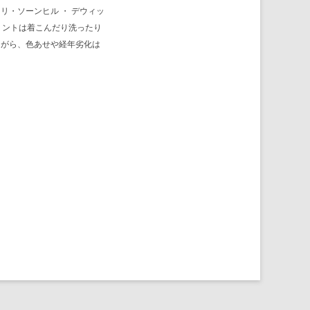
・ソーンヒル ・ デウィッ
。プリントは着こんだり洗ったり
ながら、色あせや経年劣化は