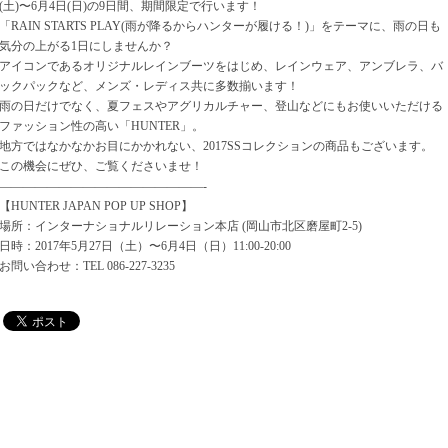
(土)〜6月4日(日)の9日間、期間限定で行います！
「RAIN STARTS PLAY(雨が降るからハンターが履ける！)」をテーマに、雨の日も
気分の上がる1日にしませんか？
アイコンであるオリジナルレインブーツをはじめ、レインウェア、アンブレラ、バ
ックパックなど、メンズ・レディス共に多数揃います！
雨の日だけでなく、夏フェスやアグリカルチャー、登山などにもお使いいただける
ファッション性の高い「HUNTER」。
地方ではなかなかお目にかかれない、2017SSコレクションの商品もございます。
この機会にぜひ、ご覧くださいませ！
—————————————————-
【HUNTER JAPAN POP UP SHOP】
場所：インターナショナルリレーション本店 (岡山市北区磨屋町2-5)
日時：2017年5月27日（土）〜6月4日（日）11:00-20:00
お問い合わせ：TEL 086-227-3235