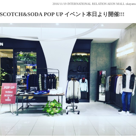
2016/11/19
INTERNATIONAL RELATION AEON MALL okayam
SCOTCH&SODA POP UP イベント本日より開催!!!