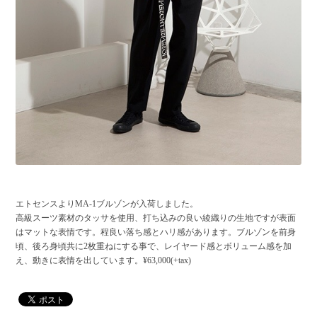
エトセンスよりMA-1ブルゾンが入荷しました。
高級スーツ素材のタッサを使用、打ち込みの良い綾織りの生地ですが表面
はマットな表情です。程良い落ち感とハリ感があります。ブルゾンを前身
頃、後ろ身頃共に2枚重ねにする事で、レイヤード感とボリューム感を加
え、動きに表情を出しています。¥63,000(+tax)