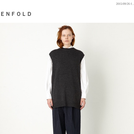
2015/09/26
f..
ＥＮＦＯＬＤ