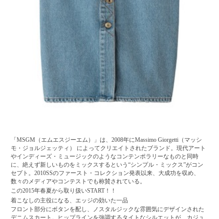
「MSGM（エムエスジーエム）」は、2008年にMassimo Giorgetti（マッシ
モ・ジョルジェッティ） によってクリエイトされたブランド。現代アート
やインディーズ・ミュージックのようなコンテンポラリーなものと同時
に、絶えず新しいものをミックスするという“シンプル・ミックス”がコン
セプト。2010SSのファースト・コレクション発表以来、大成功を収め、
数々のメディアやコンテストでも称賛されている。
この2015年春夏から取り扱いSTART！！
着こなしの主役になる、エッジの効いた一品
フロント部分にボタンを配し、ノスタルジックな雰囲気にデザインされた
デニムスカート。ヒップラインを強調するタイトなシルエットが、カジュ