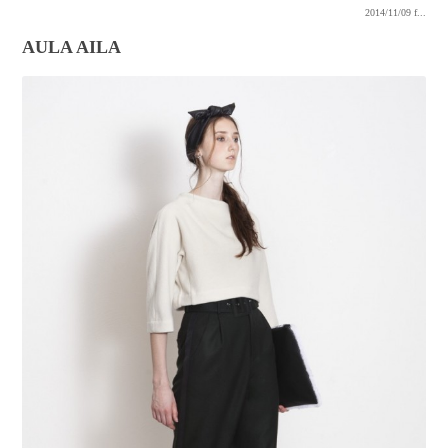
2014/11/09
f...
AULA AILA