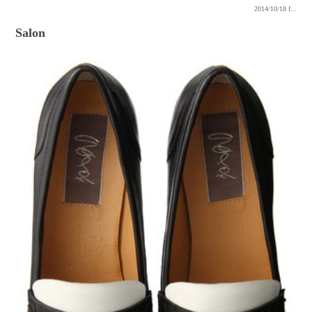
2014/10/18
f...
Salon