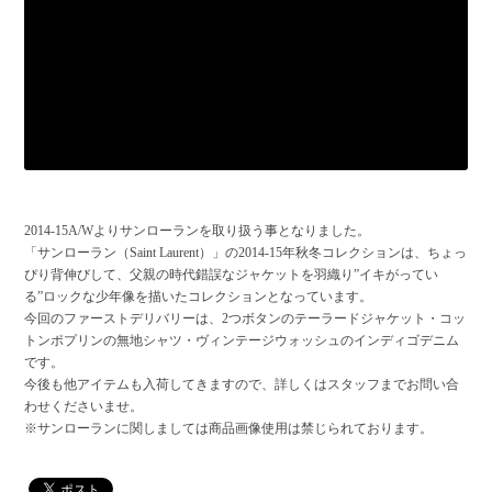
2014-15A/Wよりサンローランを取り扱う事となりました。
「サンローラン（Saint Laurent）」の2014-15年秋冬コレクションは、ちょっ
ぴり背伸びして、父親の時代錯誤なジャケットを羽織り”イキがってい
る”ロックな少年像を描いたコレクションとなっています。
今回のファーストデリバリーは、2つボタンのテーラードジャケット・コッ
トンポプリンの無地シャツ・ヴィンテージウォッシュのインディゴデニム
です。
今後も他アイテムも入荷してきますので、詳しくはスタッフまでお問い合
わせくださいませ。
※サンローランに関しましては商品画像使用は禁じられております。