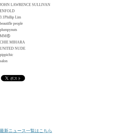
JOHN LAWRENCE SULLIVAN
ENFOLD
3.1Phillip Lim
beautifle people
plumpynuts
MM⑥
CHIE MIHARA
UNITED NUDE
pippichic
salon
最新ニュース一覧はこちら