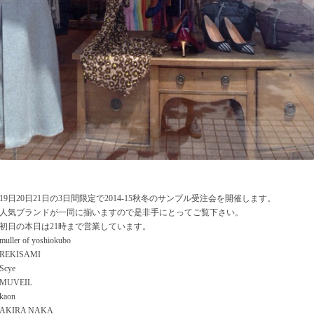
19日20日21日の3日間限定で2014-15秋冬のサンプル受注会を開催します。
人気ブランドが一同に揃いますので是非手にとってご覧下さい。
初日の本日は21時まで営業しています。
muller of yoshiokubo
REKISAMI
Scye
MUVEIL
kaon
AKIRA NAKA